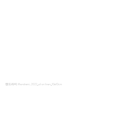
맨드라미 Mendrami, 2022_oil on linen_10x10cm