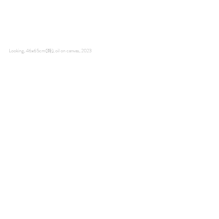
Looking, 46x65cm(좌), oil on canvas, 2023