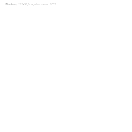
Blue hour, 
45.5x33,5cm, oil on canvas, 2023