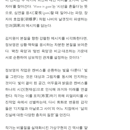
이 전시는 두 작가의 외연과 내연 사이를 오가며 ‘진짜 
자아’를 찾아간다. ‘Wave in gaze’는 ‘시선을 흔들다’는 뜻
으로, 심연을 응시(凝視/gaze)할 때 일어나는 파장, 장
자의 호접몽(胡蝶夢) 처럼 나비의 날갯짓이 파생하는 
인과(因果)의 메시지를 담는다.
김지원이 본질을 향한 강렬한 메시지를 시각화한다면, 
정보영은 상황·맥락을 응시하는 차분한 본질을 보여준
다. ‘꽉찬 욕망’과 ‘텅빈 욕망’은 비교·대조하는 가운데 
서로 순환하며 상보적인 관계를 설정하는 것이다.“
정보영의 작업은 캔버스를 순환하는 빛을 다룬다.” 빛
을 그린다는 것은 대상과 그림자를 동시에 인지하는 
것이다. 빛이 결이 된 공간, 어두움과 밝음은 캔버스를 
하나의 시간(현재성)으로 인식해 과거와 미래를 연결
한다. 작가는 이를 포치(布置)하기 위해 리얼리티를 사
진작업 속에서 선별하는데, 다시 회화로 변용된 감각
들은 ‘디지털과 아날로그 사이’의 어느 지점에서 “삶의 
진실에 대한 다양한 층차의 질문”을 던진다.
작가는 비물질을 실재화시킨 가상구현의 긴 역사를 ‘얕