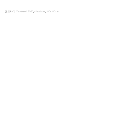
맨드라미 Mendrami, 2022_oil on linen_100x100cm