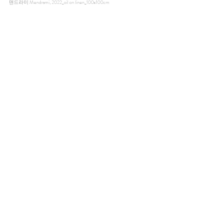
맨드라미 Mendrami, 2022_oil on linen_100x100cm