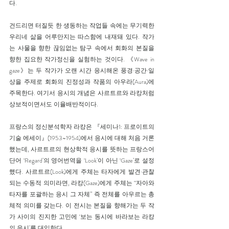
다.
건드리면 터질듯 한 생동하는 작업들 속에는 무기력한 
우리네 삶을 어루만지는 따스함에 내재돼 있다. 작가
는 사물을 향한 끊임없는 탐구 속에서 회화의 본질을 
향한 집요한 작가정신을 실험하는 것이다. 《Wave in 
gaze》는 두 작가가 오랜 시간 응시해온 풍경·공간·일
상을 주제로 회화의 진정성과 작품의 아우라(Aura)에 
주목한다. 여기서 응시의 개념은 사르트르와 라캉처럼 
상보적이면서도 이율배반적이다.
프랑스의 정신분석학자 라캉은 『세미나1: 프로이트의 
기술 에세이』(1953~1954)에서 응시에 대해 처음 거론
했는데, 사르트르의 현상학적 응시를 뜻하는 프랑스어 
단어 ‘Regard’의 영어번역을 ‘Look’이 아닌 ‘Gaze’로 설정
했다. 사르트르(Look)에게 주체는 타자에게 발견·관찰
되는 수동적 의미라면, 라캉(Gaze)에게 주체는 “자아와 
타자를 포괄하는 응시 그 자체” 즉 전체를 아우르는 총
체적 의미를 갖는다. 이 전시는 본질을 향해가는 두 작
가 사이의 진지한 고민에 ‘보는 동시에 바라보는 라캉
의 응시’를 대입한다.