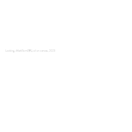
Looking, 46x65cm(우), oil on canvas, 2023