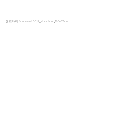
맨드라미 Mendrami, 2023_oil on linen_130x97cm