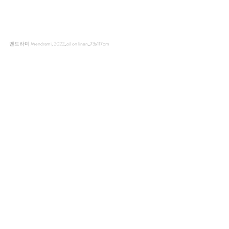
맨드라미 Mendrami, 2022_oil on linen_73x117cm