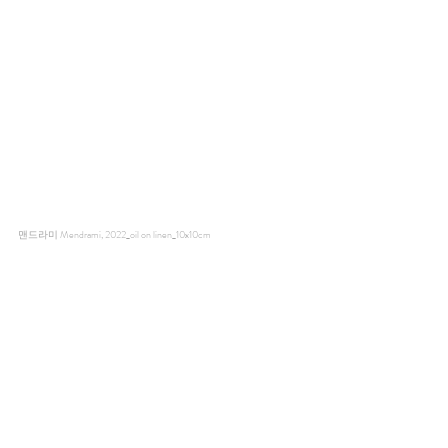
맨드라미 Mendrami, 2022_oil on linen_10x10cm