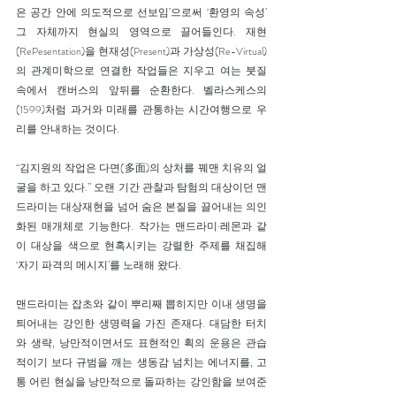
은 공간 안에 의도적으로 선보임’으로써 ‘환영의 속성’ 
그 자체까지 현실의 영역으로 끌어들인다. 재현
(RePesentation)을 현재성(Present)과 가상성(Re-Virtual)
의 관계미학으로 연결한 작업들은 지우고 여는 붓질 
속에서 캔버스의 앞뒤를 순환한다. 벨라스케스의 
(1599)처럼 과거와 미래를 관통하는 시간여행으로 우
리를 안내하는 것이다.
“김지원의 작업은 다면(多面)의 상처를 꿰맨 치유의 얼
굴을 하고 있다.” 오랜 기간 관찰과 탐험의 대상이던 맨
드라미는 대상재현을 넘어 숨은 본질을 끌어내는 의인
화된 매개체로 기능한다. 작가는 맨드라미·레몬과 같
이 대상을 색으로 현혹시키는 강렬한 주제를 채집해 
‘자기 파격의 메시지’를 노래해 왔다.
맨드라미는 잡초와 같이 뿌리째 뽑히지만 이내 생명을 
틔어내는 강인한 생명력을 가진 존재다. 대담한 터치
와 생략, 낭만적이면서도 표현적인 획의 운용은 관습
적이기 보다 규범을 깨는 생동감 넘치는 에너지를, 고
통 어린 현실을 낭만적으로 돌파하는 강인함을 보여준