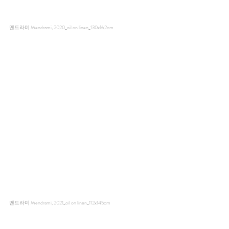
맨드라미 Mendrami, 2020_oil on linen_130x162cm
맨드라미 Mendrami, 2021_oil on linen_112x145cm