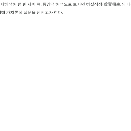
 재해석해 텅 빈 사이 즉, 동양적 해석으로 보자면 허실상생(虛實相生)의
대해 가치론적 질문을 던지고자 한다.