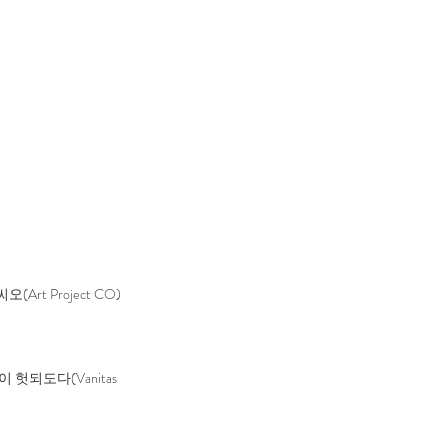
t Project CO)
되도다(Vanitas 