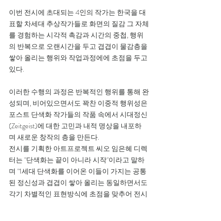
이번 전시에 초대되는 4인의 작가는 한국을 대
표할 차세대 추상작가들로 화면의 질감 그 자체
를 경험하는 시각적 촉감과 시간의 중첩, 행위
의 반복으로 오랜시간을 두고 겹겹이 물감층을 
쌓아 올리는 행위와 작업과정에에 초점을 두고 
있다.
이러한 수행의 과정은 반복적인 행위를 통해 완
성되며, 비어있으면서도 꽉찬 이중적 행위성은 
포스트 단색화 작가들의 작품 속에서 시대정신
(Zeitgeist)에 대한 고민과 내적 명상을 내포하
며 새로운 창작의 층을 만든다. 
전시를 기획한 아트프로젝트 씨오 임은혜 디렉
터는 "단색화는 끝이 아니라 시작"이라고 말하
며 "1세대 단색화를 이어온 이들이 가지는 공통
된 정신성과 겹겹이 쌓아 올리는 동일하면서도 
각기 차별적인 표현방식에 초점을 맞추어 전시 
제목을 '층(層)'_고요하며 깊다로 정했다"라고 
밝혔다.