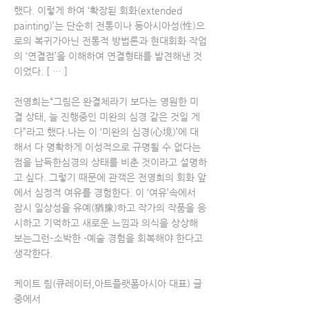
했다. 이렇게 하여 ‘확장된 회화(extended
painting)’는 단순히 전통이나 동아시아성(性)으
로의 복귀가아닌 전통적 방법론과 현대회화 작업
의 ‘연결점’을 이해하여 연결형태를 발견해낸 것
이었다. [ … ]
전영희는“그림은 완결체라기 보다는 영원한 미
결 상태, 늘 진행중인 미완의 심경 같은 것일 게
다”라고 했다.나는 이 ‘미완의 심경(心境)’에 대
해서 다 명확하게 이성적으로 규명될 수 없다는
점을 납득한심경의 상태를 비춘 것이라고 설명하
고 싶다. 그렇기 때문에 관객은 전영희의 회화 앞
에서 심정적 여유를 경험한다. 이 ‘여유’속에서
잠시 일상성을 유예(猶豫)하고 작가의 작품을 응
시하고 기억하고 새로운 느낌과 의식을 상상해
보는그런–소박한 -예술 경험을 회복해야 한다고
생각한다.
케이트 림(큐레이터,아트플랫폼아시아 대표) 글
중에서