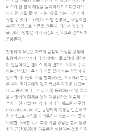
다가 그 다음의 층을 바른다. 이 과정은 마치 캔
버스가 한 겹의 재질을 들이마시고 기다렸다가
다시 한 겹을 들이마시는 ‘숨’을 쉬는 과정에 비
유할 수 있다고 하였다. 또한 전영희는 직접적인
수(手)작업으로 작품을 만든다. 따라서 붓질의
폭, 세기, 방향은 작가 자신의 신체성과 결부되어
운용된다.
전영희의 작업은 재료의 물질적 특성을 창작에
활용하면서작가가 직접 매체의 물질성에 개입하
여 만들어지는 캔버스 위의 변화와 효과에 주목
하는 단색화의 특성과 맥을 같이 하는 작업이다.
단색화 작가들의 작업 철학이었던 매체와의 합일
은 후대 작가들에게 깊고 폭넓은 파장을 남겼는
데 그 중에 하나는 바로 전통 동양화의 작업 특징
을 서양화의 매체를 통해 재실현하는 예술적 구
성에 대한 재발견이었다. 이러한 새로운 재구성
(reconfiguration)은 동양화의 특징을 단순하고
한정적으로 서양화에 적용한다기보다 작가들이
다양한 매체를 갖고 특정 작업 방법을 통해 동양
화의 근간(根幹)을 자유롭게 실현하는 것을 의미