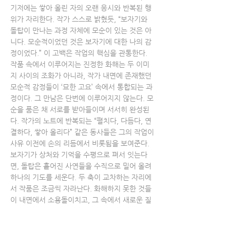
기저에는 쌓아 올린 자의 오랜 응시와 반복된 행
위가 자리한다. 작가 스스로 밝혔듯, “보자기와
돌탑이 만나는 과정 자체에 모순이 있는 것은 아
니다. 모순적이었던 것은 보자기에 대한 나의 감
정이었다.” 이 고백은 작업의 핵심을 관통한다.
작품 속에서 이루어지는 진정한 화해는 두 이미
지 사이의 조화가 아니라, 작가 내면에 존재했던
모순적 감정들이 ‘묘한 고요’ 속에서 통합되는 과
정이다. 그 만남은 단번에 이루어지지 않는다. 모
순을 품은 채 서로를 받아들이며 서서히 완성된
다. 작가의 노트에 반복되는 “펼치다, 다듬다, 연
결하다, 쌓아 올리다” 같은 동사들은 그의 작업이
사유 이전에 손의 리듬에서 비롯됨을 보여준다.
보자기가 상처와 기억을 수평으로 펴서 잇는다
면, 돌탑은 흩어진 사연들을 수직으로 밀어 올려
하나의 기도를 세운다. 두 축이 교차하는 자리에
서 작품은 조금씩 자라난다. 화해하지 못한 것들
이 내면에서 소용돌이치고, 그 속에서 새로운 질
서가 태어난다. 서로 다른 것들이 충돌 끝에 한
몸이 되어가는 과정, 어쩌면 김미경의 ‘작업’은