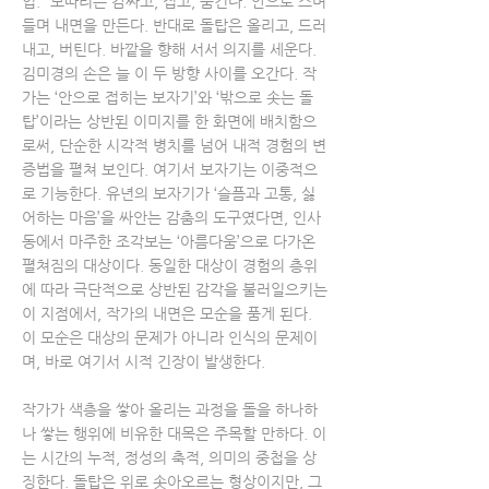
업.” 보따리는 감싸고, 접고, 숨긴다. 안으로 스며
들며 내면을 만든다. 반대로 돌탑은 올리고, 드러
내고, 버틴다. 바깥을 향해 서서 의지를 세운다.
김미경의 손은 늘 이 두 방향 사이를 오간다. 작
가는 ‘안으로 접히는 보자기’와 ‘밖으로 솟는 돌
탑’이라는 상반된 이미지를 한 화면에 배치함으
로써, 단순한 시각적 병치를 넘어 내적 경험의 변
증법을 펼쳐 보인다. 여기서 보자기는 이중적으
로 기능한다. 유년의 보자기가 ‘슬픔과 고통, 싫
어하는 마음’을 싸안는 감춤의 도구였다면, 인사
동에서 마주한 조각보는 ‘아름다움’으로 다가온
펼쳐짐의 대상이다. 동일한 대상이 경험의 층위
에 따라 극단적으로 상반된 감각을 불러일으키는
이 지점에서, 작가의 내면은 모순을 품게 된다.
이 모순은 대상의 문제가 아니라 인식의 문제이
며, 바로 여기서 시적 긴장이 발생한다.
작가가 색층을 쌓아 올리는 과정을 돌을 하나하
나 쌓는 행위에 비유한 대목은 주목할 만하다. 이
는 시간의 누적, 정성의 축적, 의미의 중첩을 상
징한다. 돌탑은 위로 솟아오르는 형상이지만, 그