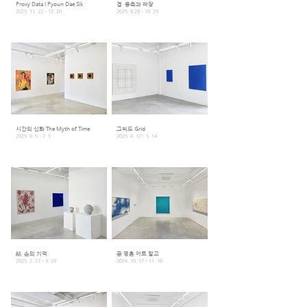
Proxy Data l Pyoun Dae Sik
겹_응축과 파장
2025. 11. 22 - 12. 20
2025. 8.28 - 10. 25
시간의 신화 The Myth of Time
그리드 Grid
2025. 6. 5 - 7. 5
2025. 4. 17 - 5. 14
結_손의 기억
꿈 영혼 아트 말고
2025. 2. 27 - 3. 29
2024. 10. 17 - 11. 16