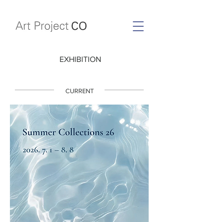
EXHIBITION
CURRENT