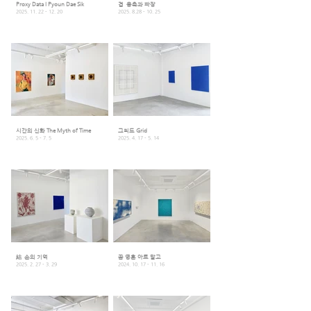
Proxy Data l Pyoun Dae Sik
겹_응축과 파장
2025. 11. 22 - 12. 20
2025. 8.28 - 10. 25
시간의 신화 The Myth of Time
그리드 Grid
2025. 6. 5 - 7. 5
2025. 4. 17 - 5. 14
結_손의 기억
꿈 영혼 아트 말고
2025. 2. 27 - 3. 29
2024. 10. 17 - 11. 16