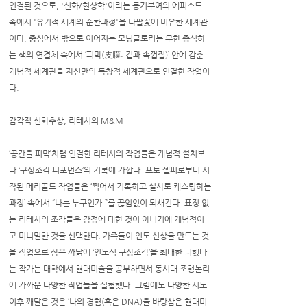
연결된 것으로, '신화/현상학'이라는 동기부여의 에피소드
속에서 '유기적 세계의 순환과정'을 나팔꽃에 비유한 세계관
이다. 중심에서 밖으로 이어지는 모닝글로리는 무한 증식하
는 색의 연결체 속에서 ‘피막(皮膜: 겉과 속껍질)’ 안에 감춘
개념적 세계관을 자신만의 독창적 세계관으로 연결한 작업이
다.
감각적 신화추상, 리테시의 M&M
‘공간을 피막’처럼 연결한 리테시의 작업들은 개념적 설치보
다 ‘구상조각 퍼포먼스’의 기록에 가깝다. 포토 셀피로부터 시
작된 메리골드 작업들은 ‘찍어서 기록하고 실사로 캐스팅하는
과정’ 속에서 “나는 누구인가.”를 끊임없이 되새긴다. 표정 없
는 리테시의 조각들은 감정에 대한 것이 아니기에 개념적이
고 미니멀한 것을 선택한다. 가족들이 인도 신상을 만드는 것
을 직업으로 삼은 까닭에 ‘인도식 구상조각’을 최대한 피했다
는 작가는 대학에서 현대미술을 공부하면서 동시대 조형논리
에 가까운 다양한 작업들을 실험했다. 그럼에도 다양한 시도
이후 깨달은 것은 ‘나의 경험(혹은 DNA)을 바탕삼은 현대미