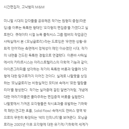
시간편집자, 고낙범의 M&M
미니멀 시대의 감각들을 공유해온 작가는 원형의 중첩(라운
딩)을 이루는 독특한 형태인 ‘오각형의 편집증’을 가졌다고 실
토한다. 큐레이터 시절 뉴욕 플럭서스 그룹 멤버의 작업공간
샤워실에서 본 <모닝글로리>라는 드로잉은 ‘우연한 상황-유
희적 언어’라는 측면에서 정체성이 메인 이슈였던 시대, 작가
의 내면을 건드린 독특한 경험으로 연결됐다. 이른바 샤워실
에서의 카타르시스는 아리스토텔리스의 미학적 기능과 같이,
아이콘그라피를 생각하는 작가의 독특한 버릇과 맞물려 5각
형에 대한 탐구로까지 이어진 것이다. 실제로 나팔꽃을 상징
하는 ‘모닝글로리’는 비현실적인 모티브 속에서 ‘묘한 멜랑콜
리아’를 형성한다. 작가는 실어증에 걸린 달변가처럼, 개념에
대한 여러기억들은 콜라주하는 편집증적 버릇을 실험한다.
나팔꽃에서 가져온 오각형들은 착시효과를 유발하는 기하학
적 패턴(견고한 흐름, Solid Flow) 속에서도 캔버스 영역 밖
으로의 무한히 확장되는 ‘색의 인피니티’를 보여준다. 모닝글
로리는 2005년 이후 오각형에 대한 유기적/기하학적 세계가