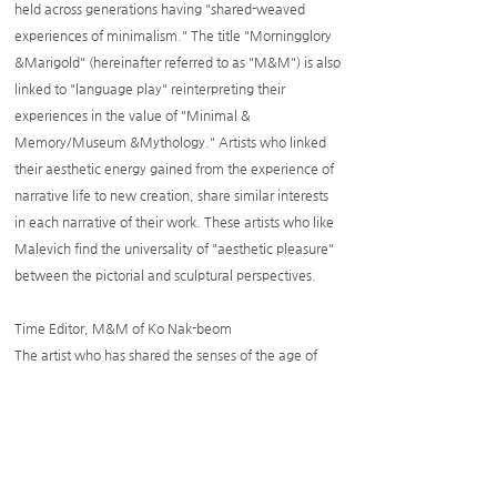
held across generations having "shared-weaved
experiences of minimalism." The title "Morningglory
&Marigold" (hereinafter referred to as "M&M") is also
linked to "language play" reinterpreting their
experiences in the value of "Minimal &
Memory/Museum &Mythology." Artists who linked
their aesthetic energy gained from the experience of
narrative life to new creation, share similar interests
in each narrative of their work. These artists who like
Malevich find the universality of "aesthetic pleasure"
between the pictorial and sculptural perspectives.
Time Editor, M&M of Ko Nak-beom
The artist who has shared the senses of the age of
minimalism, confesses that he has "paranoia of
pentagons," a unique shape that forms a circular
overlap (rounding). The pentagons from morning
glories show 'an infinity of color' that extends
indefinitely out of the canvas area in geometric