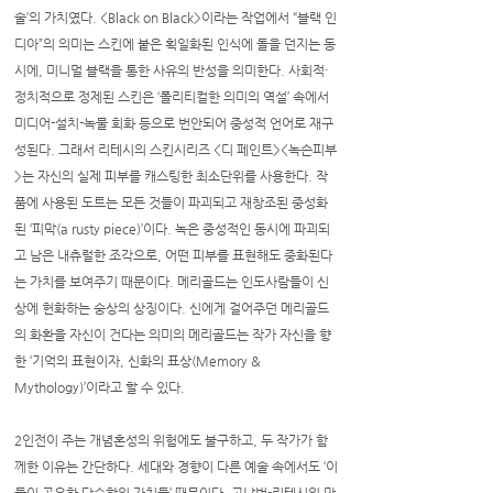
술’의 가치였다. <Black on Black>이라는 작업에서 “블랙 인
디아”의 의미는 스킨에 붙은 획일화된 인식에 돌을 던지는 동
시에, 미니멀 블랙을 통한 사유의 반성을 의미한다. 사회적·
정치적으로 정제된 스킨은 ‘폴리티컬한 의미의 역설’ 속에서
미디어-설치-녹물 회화 등으로 번안되어 중성적 언어로 재구
성된다. 그래서 리테시의 스킨시리즈 <디 페인트><녹슨피부
>는 자신의 실제 피부를 캐스팅한 최소단위를 사용한다. 작
품에 사용된 도트는 모든 것들이 파괴되고 재창조된 중성화
된 ‘피막(a rusty piece)’이다. 녹은 중성적인 동시에 파괴되
고 남은 내츄럴한 조각으로, 어떤 피부를 표현해도 중화된다
는 가치를 보여주기 때문이다. 메리골드는 인도사람들이 신
상에 헌화하는 숭상의 상징이다. 신에게 걸어주던 메리골드
의 화환을 자신이 건다는 의미의 메리골드는 작가 자신을 향
한 ‘기억의 표현이자, 신화의 표상(Memory &
Mythology)’이라고 할 수 있다.
2인전이 주는 개념혼성의 위험에도 불구하고, 두 작가가 함
께한 이유는 간단하다. 세대와 경향이 다른 예술 속에서도 ‘이