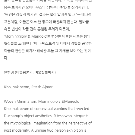
들이 공유한 단순함의 가치들’ 때문이다. 고낙범-리테시의 만
남은 로마시인 오비디우스의 <변신이야기>를 상기시킨다.
“원인은 감춰져 있지만, 결과는 널리 알려져 있다.”는 메타적
교훈처럼, 이들은 어느 한 장르에 국한되지 않는다. 탈바꿈
혹은 변신이 작품 간의 통일된 주제가 되듯이,
‘Morningglory & Marigold’로 변신한 이들은 새로운 몸의
형상들을 노래한다. ‘메타-텍스트적 위치’에서 경험을 공유한
이들의 변신은 작가가 해석한 오늘 그 자체를 보여주는 것이
다.
안현정 (미술평론가, 예술철학박사)
Kho, nak beom, Ritesh Ajmeri
Woven Minimalism, Morningglory &Marigold
Kho, nak beom of conceptual painting that rejected
Duchamp's object aesthetics, Ritesh who interprets
the mythological imagination from the perspective of
post-modernity. A unique two-person exhibition is