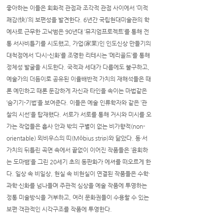
좋아하는 이들은 회화적 관점과 조각적 관점 사이에서 ‘미적
쾌감(快)’의 보편성을 발견한다. 6년간 국립현대미술관의 학
예사로 근무한 고낙범은 90년대 ‘뮤지엄프로젝트’를 통해 전
통 서사비틀기를 시도했고, 가업(家業)인 인도신상 만들기의
대척점에서 ‘다시-신화’를 조명한 리테시는 ‘메리골드’를 통해
정체성 발굴을 시도한다. 국적과 세대가 다름에도 불구하고,
예술가의 더듬이로 공유된 이율배반적 가치의 재해석들은 때
론 예민하고 때론 둔감하게 자신과 타인을 속이는 마법같은
‘숨기기-기법’을 보여준다. 이들은 예술 인류학자와 같은 ‘관
찰의 시선’을 탑재했다. 서로가 서로를 통해 거시와 미시를 오
가는 작업들은 흡사 안과 밖의 구별이 없는 비가향적(non-
orientable) 뫼비우스의 띠(Möbius strip)와 닮았다. 동·서
가치의 뒤틀린 곡면 속에서 끝없이 이어진 작품들은 ‘윤회하
는 도마뱀’을 그린 20세기 초의 동판화가 에셔를 떠오르게 한
다. 일상 속 비일상, 현실 속 비현실이 연결된 작품들은 수학·
과학·신화를 넘나들며 주관적 심상을 예술 작품에 투영하는
정통 미술방식을 거부하고, 여러 문화권들이 수용할 수 있는
보편·객관적인 시각구조를 작품에 투영한다.