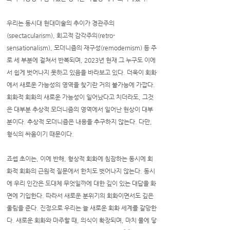
우리는 동시대 현대미술의 추이가 경관주의
(spectacularism), 회고적 감각주의(retro-
sensationalism), 모더니즘의 재구성(remodernism) 등 주
로 세 부분에 걸쳐서 반복되며, 2023년 현재 그 누구도 이에
서 쉽게 벗어나지 못하고 있음을 바라보고 있다. 더욱이 회화
에서 새로운 가능성의 영역을 찾기란 거의 불가능에 가깝다.
회화적 회화의 새로운 가능성이 일어났다고 치더라도, 그것
은 대부분 추상적 모더니즘의 영역에서 일어난 현상이 대부
분이다. 추상적 모더니즘은 내용을 추구하지 않는다. 다만,
형식의 싸움이기 때문이다.
죠셉 초이는, 이에 반해, 형상적 회화에 침잠하는 동시에 회
화적 회화의 근원적 질문에서 한치도 벗어나지 않는다. 동시
에 우리 인간은 도대체 무엇일까에 대한 깊이 있는 대답을 화
면에 기입한다. 따라서 새로운 분위기의 회화이면서도 깊은
울림을 준다. 진정으로 우리는 늘 새로운 회화 세계를 갈망한
다. 새로운 회화와 마주할 때, 의식이 확장되며, 마치 물에 닿