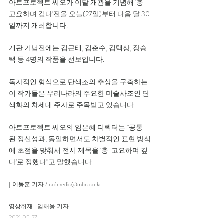
아트프로젝트 씨오가 이달 개관을 기념해 '층_
고요하며 깊다'전을 오늘(27일)부터 다음 달 30
일까지 개최합니다.
개관 기념전에는 김근태, 김춘수, 김택상, 장승
택 등 4명의 작품을 선보입니다.
독자적인 형식으로 단색조의 추상을 구축하는 
이 작가들은 우리나라의 주요한 미술사조인 단
색화의 차세대 주자로 주목받고 있습니다.
아트프로젝트 씨오의 임은혜 디렉터는 "공통
된 정신성과, 동일하면서도 차별적인 표현 방식
에 초점을 맞춰서 전시 제목을 '층_고요하며 깊
다'로 정했다"고 말했습니다.
[ 이동훈 기자 / no1medic@mbn.co.kr ]
영상취재 : 임채웅 기자 
2021.05.27