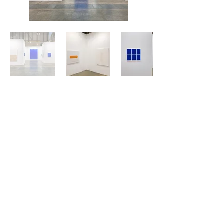
Art Project CO
T. +82. 2088. 7567 | E. info@artprojectco.com | @artproject_co
04773 서울시 성동구 왕십리로 16 (성수동 1가 718) 트리마제상가 102호
102 Trimase, Wangsimri-ro 16, Seongdong-gu, Seoul 04773, Korea
© COPYRIGHT 2017 Artproject CO. ALL RIGHTS RESERVED.
Subscribe Now